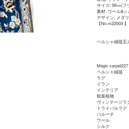
サイズ: 99㎝(フ
素材: ウール&
デザイン: メダ
【No.m22003 】
ペルシャ絨毯五
Magic carpet227
ペルシャ絨毯
ラグ
イラン
インテリア
観葉植物
ヴィンテージラ
トライバルラグ
バルーチ
ウール
シルク