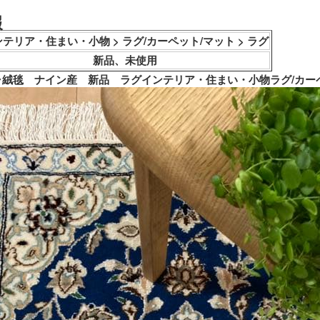
報
テリア・住まい・小物 > ラグ/カーペット/マット > ラグ
新品、未使用
シャ絨毯　ナイン産　新品　ラグインテリア・住まい・小物ラグ/カーペ