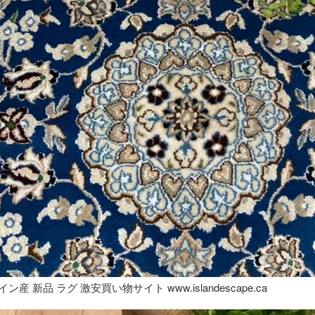
産 新品 ラグ 激安買い物サイト www.islandescape.ca