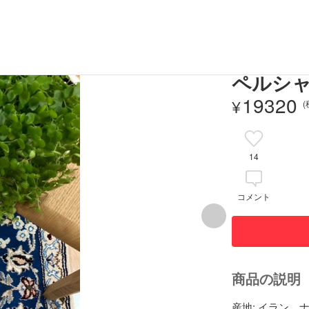
ペルシ
19320
¥
14
コメント
商品の説明
産地: イラン　