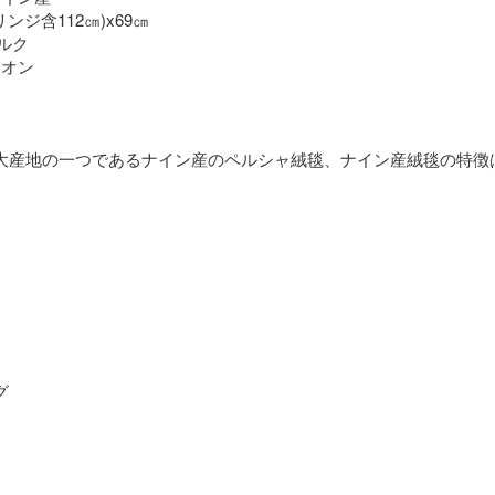
リンジ含112㎝)x69㎝
シルク
リオン
大産地の一つであるナイン産のペルシャ絨毯、ナイン産絨毯の特徴
グ