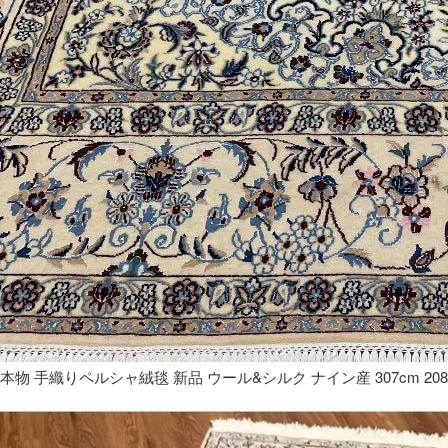
本物 手織りペルシャ絨毯 新品 ウール&シルク ナイン産 307cm 208