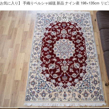
お気に入り】 手織りペルシャ絨毯 新品 ナイン産 198×135cm リ