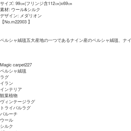
サイズ: 99㎝(フリンジ含112㎝)x69㎝
素材: ウール&シルク
デザイン: メダリオン
【No.m22003 】
ペルシャ絨毯五大産地の一つであるナイン産のペルシャ絨毯、ナ
Magic carpet227
ペルシャ絨毯
ラグ
イラン
インテリア
観葉植物
ヴィンテージラグ
トライバルラグ
バルーチ
ウール
シルク