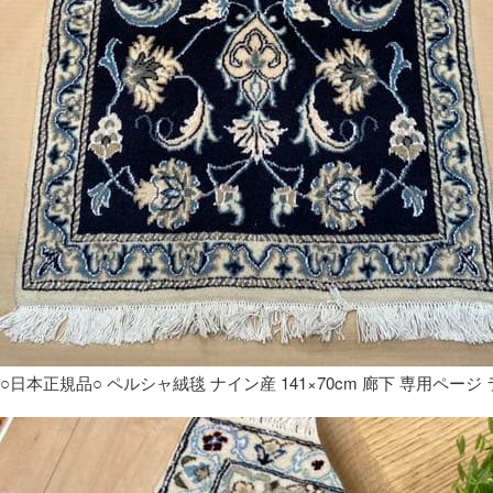
○日本正規品○ ペルシャ絨毯 ナイン産 141×70cm 廊下 専用ページ