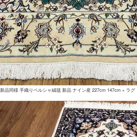
新品同様 手織りペルシャ絨毯 新品 ナイン産 227cm 147cm × ラグ