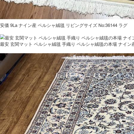
安価 9La ナイン産 ペルシャ絨毯 リビングサイズ No:36144 ラグ
最安 玄関マット ペルシャ絨毯 手織り ペルシャ絨毯の本場 ナイン