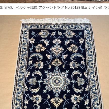
出産祝い ペルシャ絨毯 アクセントラグ No:35128 9La ナイン産 ラ