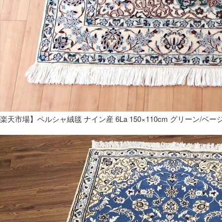
楽天市場】ペルシャ絨毯 ナイン産 6La 150×110cm グリーン/ベー