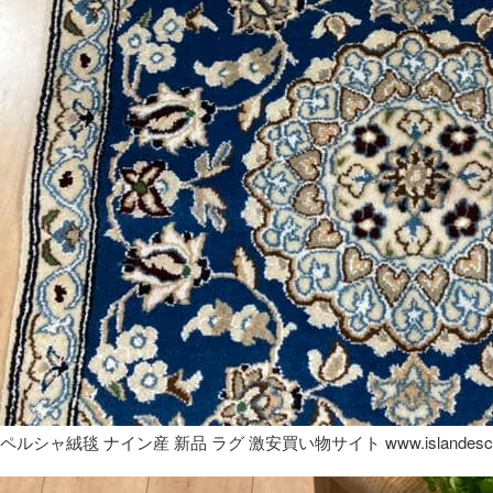
ペルシャ絨毯 ナイン産 新品 ラグ 激安買い物サイト www.islandesca