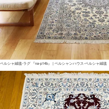
ペルシャ絨毯-ラグ 『na-p14b』 | ペルシャンハウス-ペルシャ絨毯