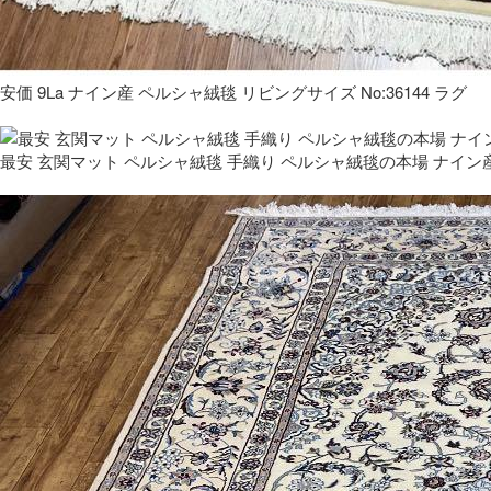
安価 9La ナイン産 ペルシャ絨毯 リビングサイズ No:36144 ラグ
最安 玄関マット ペルシャ絨毯 手織り ペルシャ絨毯の本場 ナイン