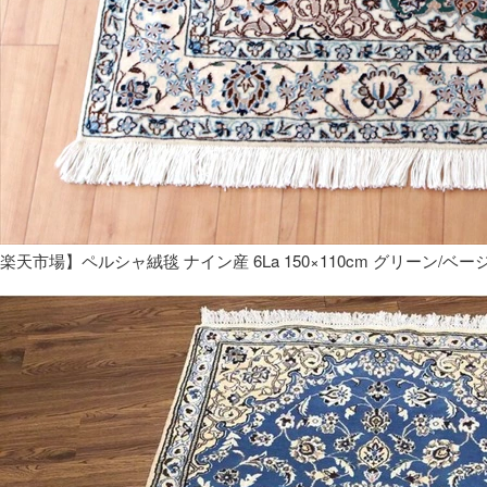
楽天市場】ペルシャ絨毯 ナイン産 6La 150×110cm グリーン/ベー