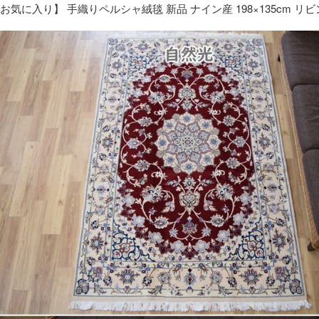
お気に入り】 手織りペルシャ絨毯 新品 ナイン産 198×135cm リ