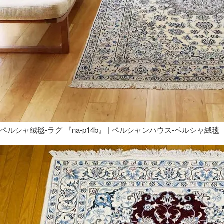
ペルシャ絨毯-ラグ 『na-p14b』 | ペルシャンハウス-ペルシャ絨毯