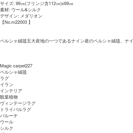
サイズ: 99㎝(フリンジ含112㎝)x69㎝
素材: ウール&シルク
デザイン: メダリオン
【No.m22003 】
ペルシャ絨毯五大産地の一つであるナイン産のペルシャ絨毯、ナ
Magic carpet227
ペルシャ絨毯
ラグ
イラン
インテリア
観葉植物
ヴィンテージラグ
トライバルラグ
バルーチ
ウール
シルク