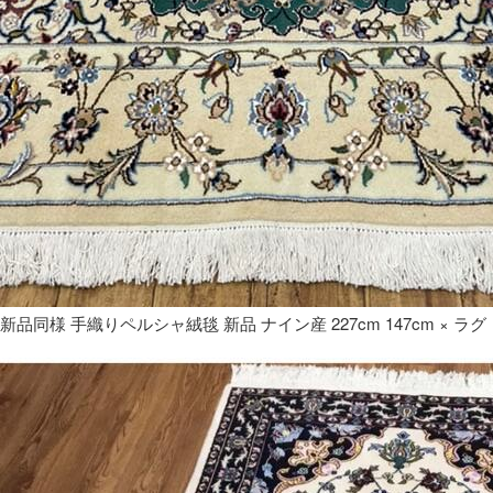
新品同様 手織りペルシャ絨毯 新品 ナイン産 227cm 147cm × ラグ