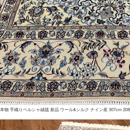
本物 手織りペルシャ絨毯 新品 ウール&シルク ナイン産 307cm 208