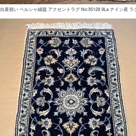
出産祝い ペルシャ絨毯 アクセントラグ No:35128 9La ナイン産 ラ