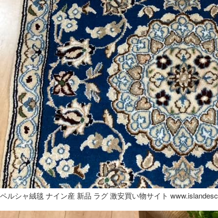
ペルシャ絨毯 ナイン産 新品 ラグ 激安買い物サイト www.islandesca