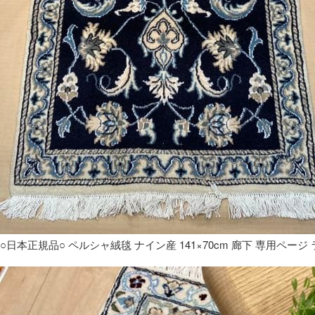
○日本正規品○ ペルシャ絨毯 ナイン産 141×70cm 廊下 専用ページ